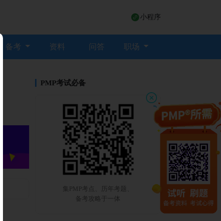
小程序
备考
资料
问答
职场
PMP考试必备
集PMP考点、历年考题、
备考攻略于一体