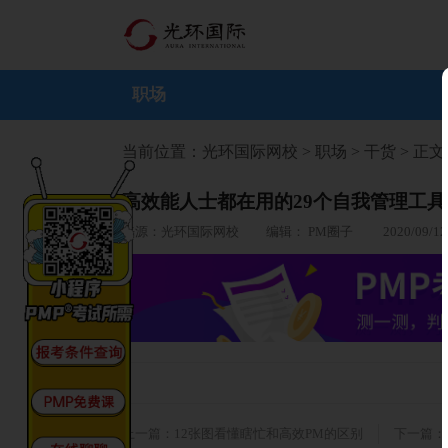
职场
当前位置：
光环国际网校
>
职场
>
干货
> 正文
高效能人士都在用的29个自我管理工具
来源：光环国际网校 编辑： PM圈子 2020/09/12
上一篇：12张图看懂瞎忙和高效PM的区别
下一篇：