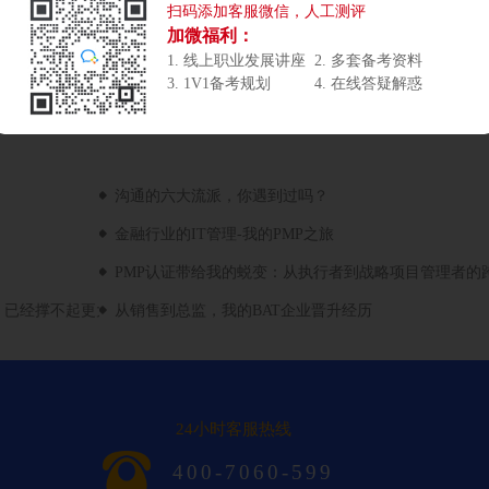
扫码添加客服微信，人工测评
加微福利：
1. 线上职业发展讲座
2. 多套备考资料
3. 1V1备考规划
4. 在线答疑解惑
沟通的六大流派，你遇到过吗？
金融行业的IT管理-我的PMP之旅
PMP认证带给我的蜕变：从执行者到战略项目管理者的
，已经撑不起更大的业务了
从销售到总监，我的BAT企业晋升经历
24小时客服热线
400-7060-599