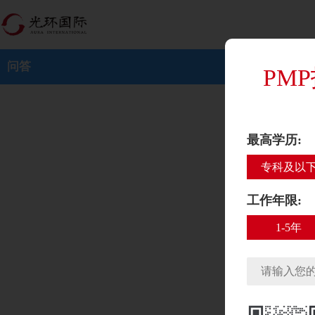
问答
PM
最高学历:
专科及以
工作年限:
1-5年