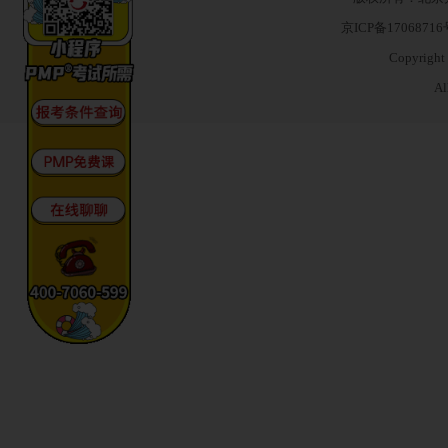
京ICP备1706871
Copyright
Al