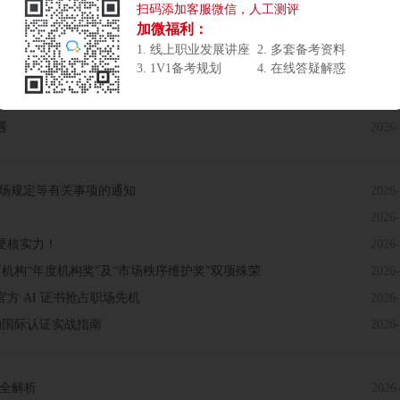
扫码添加客服微信，人工测评
力或成高薪关键？
2026-
加微福利：
2026-
1. 线上职业发展讲座
2. 多套备考资料
3. 1V1备考规划
4. 在线答疑解惑
2026-
学助力3A高分通关
2026-
遇
2026-
及考场规定等有关事项的通知
2026-
2026-
硬核实力！
2026-
教育机构“年度机构奖”及“市场秩序维护奖”双项殊荣
2026-
，官方 AI 证书抢占职场先机
2026-
的国际认证实战指南
2026-
证全解析
2026