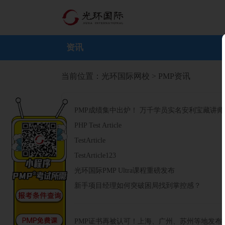
资讯
当前位置：
光环国际网校
> PMP资讯
PMP成绩集中出炉！ 万千学员实名安利宝藏讲
PHP Test Article
TestArticle
TestArticle123
光环国际PMP Ultra课程重磅发布
新手项目经理如何突破困局找到掌控感？
PMP证书再被认可！上海、广州、苏州等地发布政