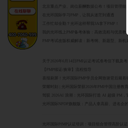
北京重点产业、岗位薪酬数据公布！项目管理能
在光环国际学习PMP，让我从迷茫到通透
工作忙却全勤？光环这样帮我3A拿下PMP！
我的光环线上PMP备考体验：高效流程与优质教
PMP考试改版权威解读：新考纲、新题型、新机
关于2026年6月14日PMI认证考试准考信下载
【PMP续证/换审】流程指导
喜报刷屏！光环国际PMP学员全网致谢背后藏着
荣耀时刻 | 光环国际荣获2026年PMI中国注册
驾驭 2026AI 浪潮：光环国际打造 AI 超级 PM
光环国际NPDP旗舰版：产品人拿高薪、进名企
光环国际PfMP认证培训：项目组合管理高阶认