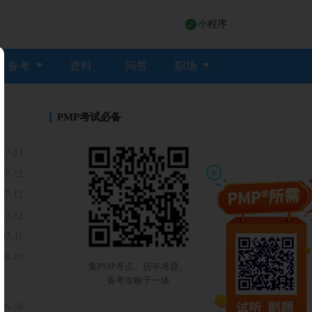
小程序
备考
资料
问答
职场
PMP考试必备
07-23
07-12
07-12
07-12
-07-11
06-10
集PMP考点、历年考题、
备考攻略于一体
06-10