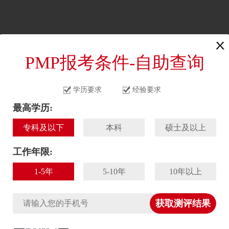
首页
资讯
课程
PMP报考条件-自助查询
学历要求
经验要求
最高学历:
师高老师|光环国际第八版精品课程全面解析
2026-
专科及以下
本科
硕士及以上
2026-
2026-
工作年限:
2026-
1-5年
5-10年
10年以上
2026
2026-
获取测评结果
策：持证可享落户绿通丨附2026年报考指南>>>
2026-