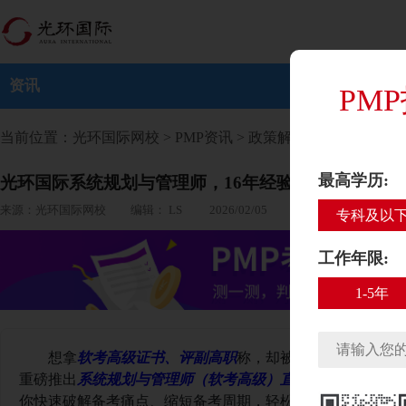
资讯
PM
当前位置：
光环国际网校
>
PMP资讯
>
政策解析
> 正文
最高学历:
光环国际系统规划与管理师，16年经验赋能，解锁证
来源：光环国际网校 编辑： LS 2026/02/05
专科及以
工作年限:
1-5年
想拿
软考高级证书、评副高职
称，却被自学难、考点杂
重磅推出
系统规划与管理师（软考高级）直播班
，资深金牌
你快速破解备考痛点、缩短备考周期，轻松通关拿证，解锁