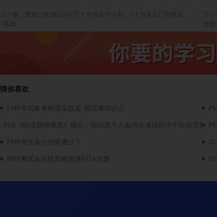
上一篇：数据分析缺口230万？光环这个计划：3个月从入门到拿证
下一
+落地
增值
猜你喜欢
PMP考试备考秘籍实战篇-易混淆知识点
P
PMI《职业脉搏调查》揭示：组织及个人如何在项目经济中取得优势
P
PMP考试多少分算通过？
2
PMP考试从压线及格渣渣到5A涅槃
P