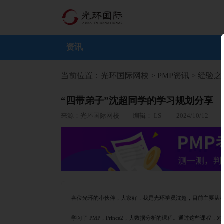
资讯
当前位置：
光环国际网校
>
PMP资讯
>
经验之
“四带弟子”沈超同学的学习规划分享
来源：光环国际网校 编辑： LS 2024/10/12
各位光环的小伙伴，大家好，我是光环学员沈超，目前主要从
学习了
PMP，Prince2，大数据分析的课程。通过这些课