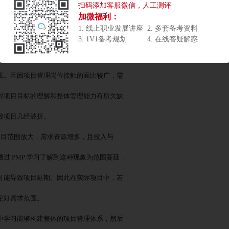
扫码添加客服微信，人工测评
公自动化有很好的帮助。很高兴来到这里给大家分享我的
加微福利：
1. 线上职业发展讲座
2. 多套备考资料
3. 1V1备考规划
4. 在线答疑解惑
学习的呢？
浅。且因项目管理岗位接触的面比较广，需
对项目目标的理解和整体管理能力有所欠缺
致项目几经波折。
致整个项目范围放大，需求资源增多，且投入与
通过
PMP 学习了解到这种现象为范围蔓延，
可能导致项目延期。因此在实际项目中，若
定好需求范围。
中学习能够构建整体的项目管理体系，然后