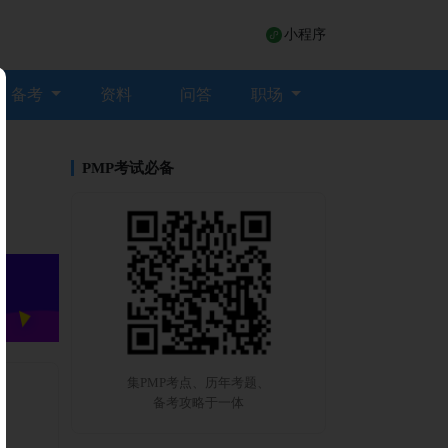
小程序
备考
资料
问答
职场
PMP考试必备
集PMP考点、历年考题、
备考攻略于一体