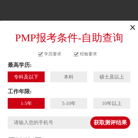
首页
资讯
课程
PMP报考条件-自助查询
谈
> 正文
学历要求
经验要求
最高学历:
专科及以下
本科
硕士及以上
工作年限:
1-5年
5-10年
10年以上
获取测评结果
家设计院任职产品经理，至今已完成了
PMP、信息系统项
目前正在学习 NPDP 课程。很高兴来到这里与大家分享我的