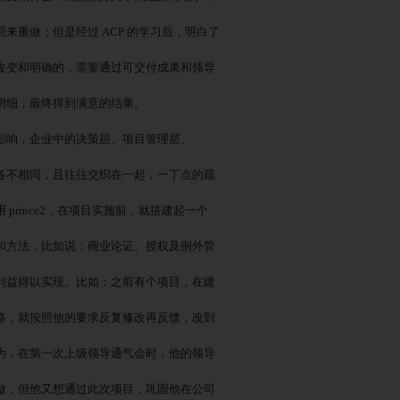
回来重做；但是经过
ACP 的学习后，明白了
改变和明确的，需要通过可交付成果和领导
明细，最终得到满意的结果。
影响，企业中的决策层、项目管理层、
各不相同，且往往交织在一起，一丁点的疏
用
prince2，在项目实施前，就搭建起一个
和方法，比如说：商业论证、授权及例外管
利益得以实现。比如：之前有个项目，在建
路，就按照他的要求反复修改再反馈，改到
为，在第一次上级领导通气会时，他的领导
做，但他又想通过此次项目，巩固他在公司