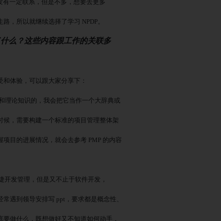
开发有一定联系，但是不多，想要去更多
走路，所以就继续选择了学习
NPDP。
别学到了什么？这些内容跟工作的关联多
受和体验，可以跟大家分享下：
识和理论知识的，我会把它当作一个大辞典或
时候，需要构建一个标准的项目管理整体架
握项目的进展情况，就会去参考
PMP 的内容
敏捷开发管理，但是又不止于软件开发，
经常遇到领导安排写
ppt，要求都是概念性、
底要做什么，既想做好又不知道如何动手，