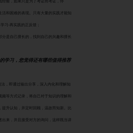
战经验，如果只是为了考证而考证，停
生活和困难的表现。只有大量的实践才能知
-再学习-再实践的正反馈；
部分是自己擅长的，找到自己的兴趣和擅长
己的学习，您觉得还有哪些值得推荐
习法，即通过输出分享，深入内化和理解知
视频等方式记录，将自己对于知识的理解和
，提升认知，并定时回顾，温故而知新。比
述出来，并且接受对方的询问，这样既当讲