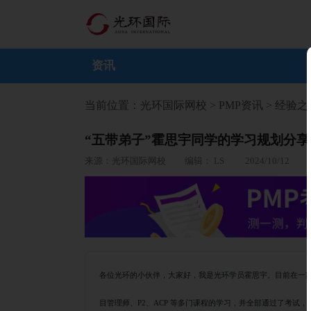
资讯
当前位置：
光环国际网校
>
PMP资讯
>
经验之
“五带弟子”霍思宇同学的学习规划分享
来源：光环国际网校 编辑： LS 2024/10/12
各位光环的小伙伴，大家好，我是光环学员霍思宇。目前在一
目管理师、
P2、ACP 等多门课程的学习，并全部通过了考试，