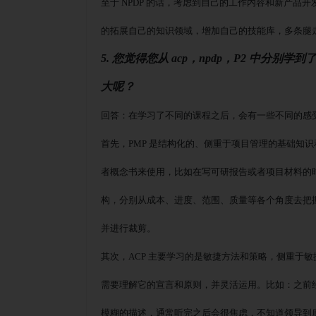
至于
NPDP 的话，考虑到自己的工作内容和新产品
的拓展自己的知识领域，增加自己的技能库，多条腿
5. 您觉得您从 acp，npdp，P2 中分
大呢？
回答：在学习了不同的课程之后，会有一些不同的感
首先，
PMP 是结构化的、侧重于项目管理的基础知
者概念书来使用，比如在写可研报告或者项目材料的
构，分别从成本、进度、范围、质量等各个角度去把
并进行裁剪。
其次，
ACP 主要学习的是敏捷方法和策略，侧重于
需要理解它的宣言和原则，并灵活运用。比如：之前
模糊的描述，通常听完之后会很焦虑，不知道领导到