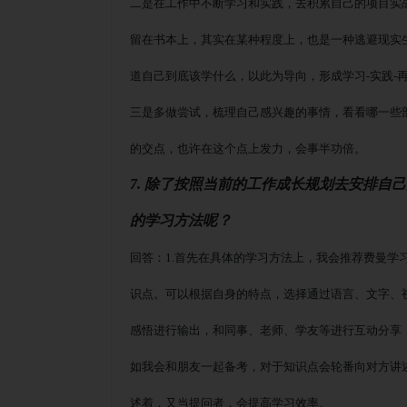
二是在工作中不断学习和实践，去积累自己的项目实
留在书本上，其实在某种程度上，也是一种逃避现实
道自己到底该学什么，以此为导向，形成学习
-实践
三是多做尝试，梳理自己感兴趣的事情，看看哪一些
的交点，也许在这个点上发力，会事半功倍。
7. 除了按照当前的工作成长规划去安排自
的学习方法呢？
回答：
1.首先在具体的学习方法上，我会推荐费曼学
识点。可以根据自身的特点，选择通过语言、文字、
感悟进行输出，和同事、老师、学友等进行互动分享
如我会和朋友一起备考，对于知识点会轮番向对方讲
述着，又当提问者，会提高学习效率。