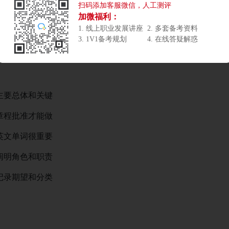
扫码添加客服微信，人工测评
量要往整合靠
加微福利：
1. 线上职业发展讲座
2. 多套备考资料
3. 1V1备考规划
4. 在线答疑解惑
要总体和关键
程批准才能做
文单词很重要
明角色和职责
录期望和分类