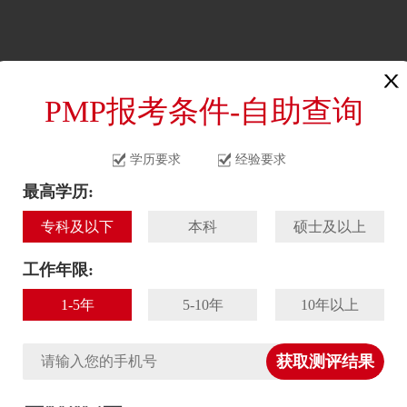
首页
资讯
课程
PMP报考条件-自助查询
导
> 正文
学历要求
经验要求
最高学历:
专科及以下
本科
硕士及以上
工作年限:
1-5年
5-10年
10年以上
获取测评结果
极武断靠边站