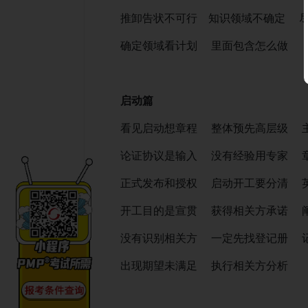
推卸告状不可行 知识领域不确定 尽
确定领域看计划 里面包含怎么做
启动篇
看见启动想章程 整体预先高层级 主
论证协议是输入 没有经验用专家 章
正式发布和授权 启动开工要分清 英
开工目的是宣贯 获得相关方承诺 阐
没有识别相关方 一定先找登记册 记
出现期望未满足 执行相关方分析