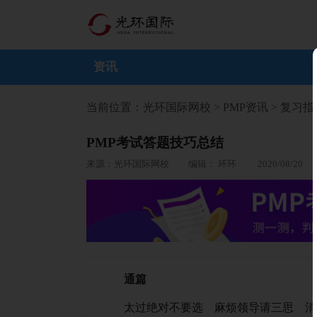
资讯
当前位置：
光环国际网校
>
PMP资讯
>
复习指
PMP考试答题技巧总结
来源：光环国际网校 编辑： 环环 2020/08/20
通篇
太过绝对不要选 麻烦领导请三思 消