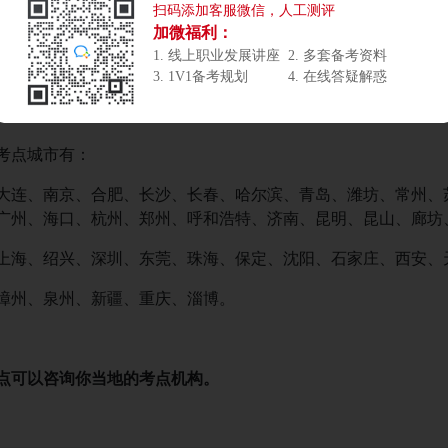
扫码添加客服微信，人工测评
加微福利：
1. 线上职业发展讲座
2. 多套备考资料
PMP考试地点分布
3. 1V1备考规划
4. 在线答疑解惑
考点城市有：
连、南京、合肥、长沙、长春、哈尔滨、青岛、潍坊、常州、
州、海口、杭州、郑州、呼和浩特、济南、昆明、昆山、廊坊
海、绍兴、深圳、东莞、珠海、保定、沈阳、石家庄、西安、
州、泉州、新疆、重庆、淄博。
点可以咨询你当地的考点机构。