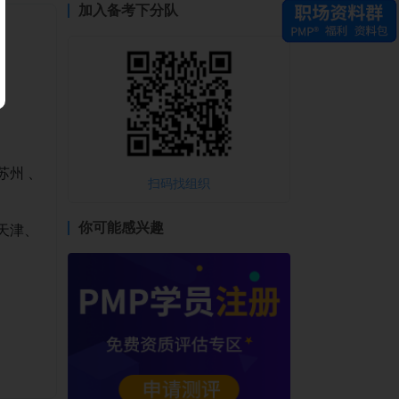
加入备考下分队
苏州 、
扫码找组织
、
你可能感兴趣
天津、